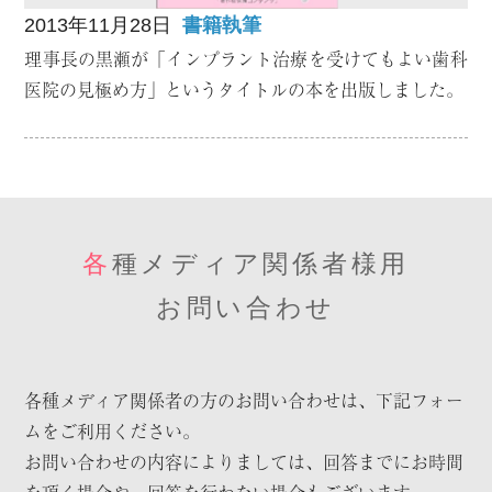
2013年11月28日
書籍執筆
理事長の黒瀬が「インプラント治療を受けてもよい歯科
医院の見極め方」というタイトルの本を出版しました。
各
種
メ
デ
ィ
ア
関
係
者
様
用
お
問
い
合
わ
せ
各種メディア関係者の方のお問い合わせは、下記フォー
ムをご利用ください。
お問い合わせの内容によりましては、回答までにお時間