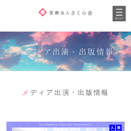
ホーム
法人理念
メ
デ
ィ
ア
出
演
・
出
版
情
報
サービス
沿革
メ
デ
ィ
ア
出
演
・
出
版
情
報
M&A/事業承継
メディア問い合わせ
採用情報