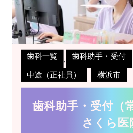
歯科一覧
歯科助手・受付
,
中途（正社員）
横浜市
歯科助手・受付（常
さくら医